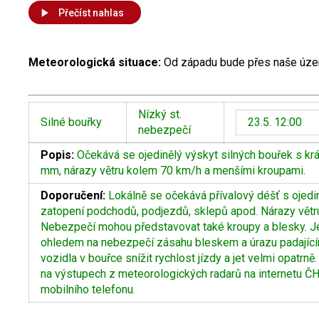
Přečíst nahlas
Meteorologická situace:
Od západu bude přes naše územ
Nízký st.
Silné bouřky
23.5. 12:00
nebezpečí
Popis:
Očekává se ojedinělý výskyt silných bouřek s k
mm, nárazy větru kolem 70 km/h a menšími kroupami.
Doporučení:
Lokálně se očekává přívalový déšť s ojed
zatopení podchodů, podjezdů, sklepů apod. Nárazy větr
Nebezpečí mohou představovat také kroupy a blesky. J
ohledem na nebezpečí zásahu bleskem a úrazu padajícími
vozidla v bouřce snížit rychlost jízdy a jet velmi opatrn
na výstupech z meteorologických radarů na internetu Č
mobilního telefonu.