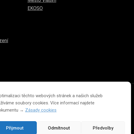
Město Vlašim
EKOSO
zení
ptimalizaci těchto webových stránek a našich služeb
Změna velikosti písma na webu
žíváme soubory cookies. Více informací najdete
dokumentu →
Zásady cookies
A
A
A
Přijmout
Odmítnout
Předvolby