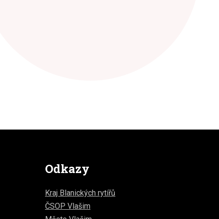
Odkazy
Kraj Blanických rytířů
ČSOP Vlašim