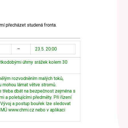
í přecházet studená fronta.
–
23.5. 20:00
rátkodobými úhrny srážek kolem 30
inělým rozvodněním malých toků,
u mohou lámat větve stromů.
e třeba dbát na bezpečnost zejména s
 a poletujícími předměty. Při řízení
ě. Vývoj a postup bouřek lze sledovat
HMÚ www.chmi.cz nebo v aplikaci