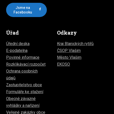
Jsme na
Facebooku
Úřad
Odkazy
Úřední deska
Kraj Blanických rytířů
E-podatelna
ČSOP Vlašim
Povinné informace
Město Vlašim
Rozklikávací rozpočet
EKOSO
Ochrana osobních
údajů
Zastupitelstvo obce
Formuláře ke stažení
Obecně závazné
vyhlášky a nařízení
Veřejné zakázky obce