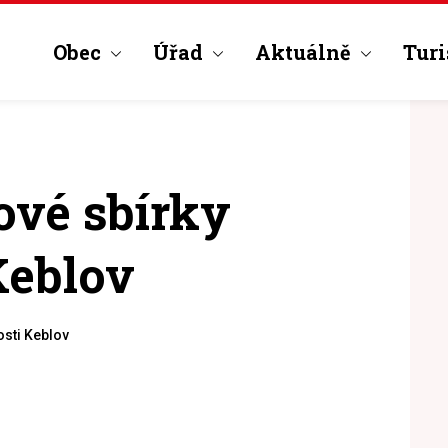
Obec
Úřad
Aktuálně
Turi
ové sbírky
Keblov
osti Keblov