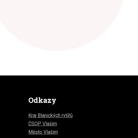
Odkazy
Kraj Blanických rytířů
ČSOP Vlašim
Město Vlašim