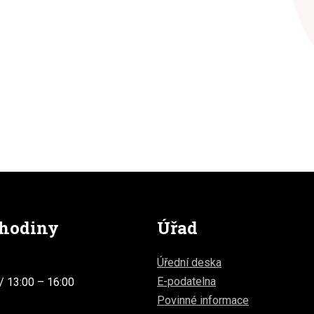
 hodiny
Úřad
Úřední deska
E-podatelna
/ 13:00 – 16:00
Povinné informace