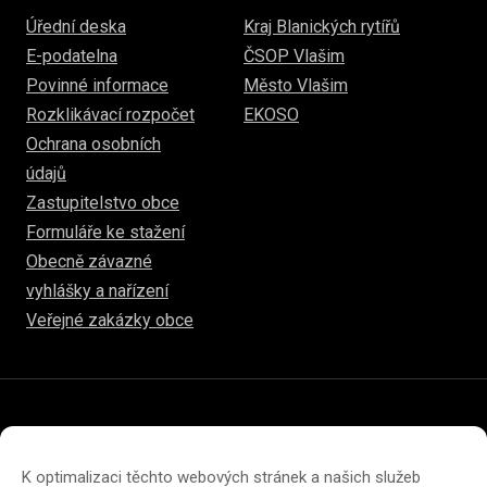
Úřední deska
Kraj Blanických rytířů
E-podatelna
ČSOP Vlašim
Povinné informace
Město Vlašim
Rozklikávací rozpočet
EKOSO
Ochrana osobních
údajů
Zastupitelstvo obce
Formuláře ke stažení
Obecně závazné
vyhlášky a nařízení
Veřejné zakázky obce
© 2026
www.hulice.cz
Prohlášení o přístupnosti
Prohlášení o ochraně soukromí
K optimalizaci těchto webových stránek a našich služeb