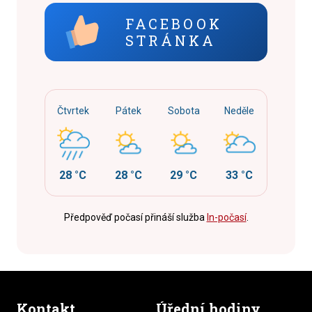
FACEBOOK
STRÁNKA
Čtvrtek
Pátek
Sobota
Neděle
28 °C
28 °C
29 °C
33 °C
Předpověď počasí přináší služba
In-počasí
.
Kontakt
Úřední hodiny