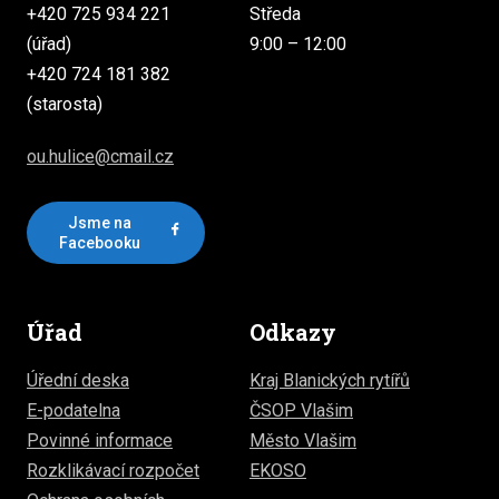
+420 725 934 221
Středa
(úřad)
9:00 – 12:00
+420 724 181 382
(starosta)
ou.hulice@cmail.cz
Jsme na
Facebooku
Úřad
Odkazy
Úřední deska
Kraj Blanických rytířů
E-podatelna
ČSOP Vlašim
Povinné informace
Město Vlašim
Rozklikávací rozpočet
EKOSO