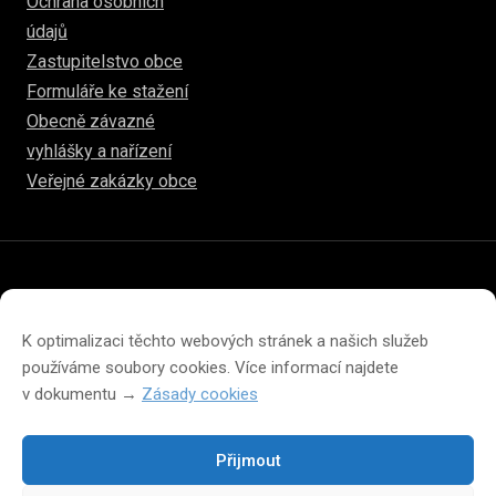
Ochrana osobních
údajů
Zastupitelstvo obce
Formuláře ke stažení
Obecně závazné
vyhlášky a nařízení
Veřejné zakázky obce
© 2026
www.hulice.cz
Prohlášení o přístupnosti
Prohlášení o ochraně soukromí
K optimalizaci těchto webových stránek a našich služeb
Zásady cookies (EU)
používáme soubory cookies. Více informací najdete
v dokumentu →
Zásady cookies
Přijmout
Změna velikosti písma na webu