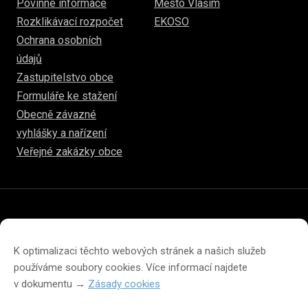
Povinné informace
Město Vlašim
Rozklikávací rozpočet
EKOSO
Ochrana osobních
údajů
Zastupitelstvo obce
Formuláře ke stažení
Obecně závazné
vyhlášky a nařízení
Veřejné zakázky obce
© 2026
www.hulice.cz
Prohlášení o přístupnosti
Prohlášení o ochraně soukromí
K optimalizaci těchto webových stránek a našich služeb
Zásady cookies (EU)
používáme soubory cookies. Více informací najdete
v dokumentu →
Zásady cookies