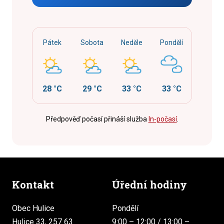
Pátek
Sobota
Neděle
Pondělí
28 °C
29 °C
33 °C
33 °C
Předpověď počasí přináší služba
In-počasí
.
Kontakt
Úřední hodiny
Obec Hulice
Pondělí
Hulice 33, 257 63
9:00 – 12:00 / 13:00 –