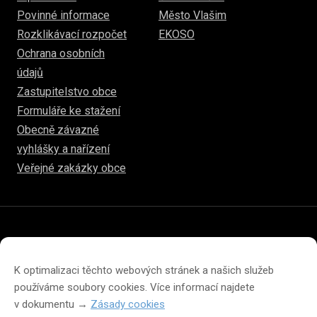
Povinné informace
Město Vlašim
Rozklikávací rozpočet
EKOSO
Ochrana osobních
údajů
Zastupitelstvo obce
Formuláře ke stažení
Obecně závazné
vyhlášky a nařízení
Veřejné zakázky obce
© 2026
www.hulice.cz
Prohlášení o přístupnosti
Prohlášení o ochraně soukromí
K optimalizaci těchto webových stránek a našich služeb
Zásady cookies (EU)
používáme soubory cookies. Více informací najdete
v dokumentu →
Zásady cookies