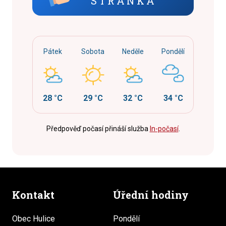
STRÁNKA
Pátek
Sobota
Neděle
Pondělí
28 °C
29 °C
32 °C
34 °C
Předpověď počasí přináší služba
In-počasí
.
Kontakt
Úřední hodiny
Obec Hulice
Pondělí