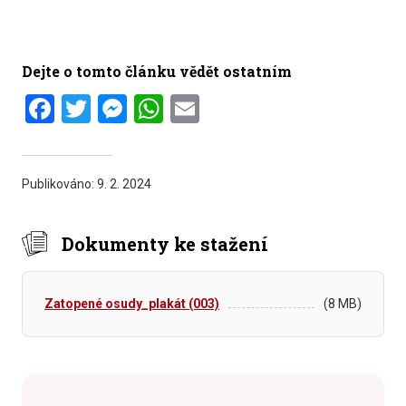
Dejte o tomto článku vědět ostatním
Facebook
Twitter
Messenger
WhatsApp
Email
Publikováno:
9. 2. 2024
Dokumenty ke stažení
Zatopené osudy_plakát (003)
(8 MB)