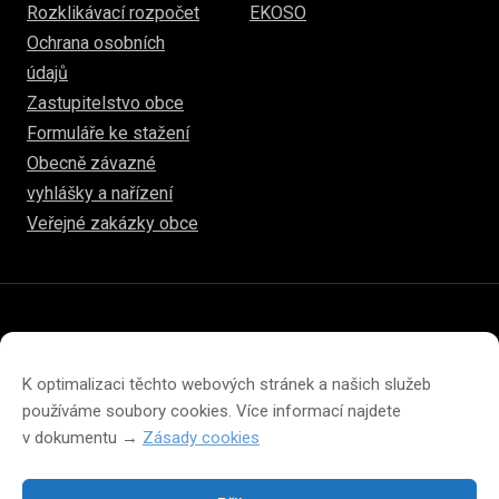
Rozklikávací rozpočet
EKOSO
Ochrana osobních
údajů
Zastupitelstvo obce
Formuláře ke stažení
Obecně závazné
vyhlášky a nařízení
Veřejné zakázky obce
© 2026
www.hulice.cz
Prohlášení o přístupnosti
Prohlášení o ochraně soukromí
K optimalizaci těchto webových stránek a našich služeb
Zásady cookies (EU)
používáme soubory cookies. Více informací najdete
v dokumentu →
Zásady cookies