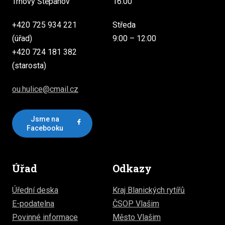
Trhový Štěpánov
16:00
+420 725 934 221
Středa
(úřad)
9:00 – 12:00
+420 724 181 382
(starosta)
ou.hulice@cmail.cz
Jsme na
Facebooku
Úřad
Odkazy
Úřední deska
Kraj Blanických rytířů
E-podatelna
ČSOP Vlašim
Povinné informace
Město Vlašim