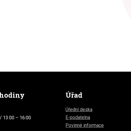
 hodiny
Úřad
Úřední deska
E-podatelna
/ 13:00 – 16:00
Povinné informace