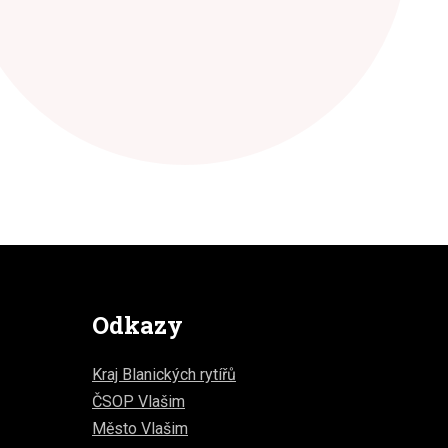
Odkazy
Kraj Blanických rytířů
ČSOP Vlašim
Město Vlašim