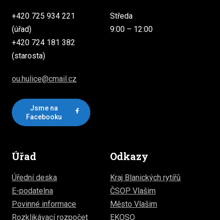
+420 725 934 221
Středa
(úřad)
9:00 – 12:00
+420 724 181 382
(starosta)
ou.hulice@cmail.cz
Jsme na
Facebooku
Úřad
Odkazy
Úřední deska
Kraj Blanických rytířů
E-podatelna
ČSOP Vlašim
Povinné informace
Město Vlašim
Rozklikávací rozpočet
EKOSO