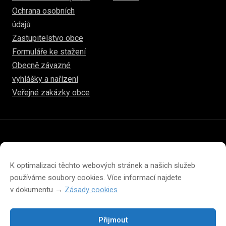
Ochrana osobních
údajů
Zastupitelstvo obce
Formuláře ke stažení
Obecně závazné
vyhlášky a nařízení
Veřejné zakázky obce
© 2026
www.hulice.cz
Prohlášení o přístupnosti
Prohlášení o ochraně soukromí
K optimalizaci těchto webových stránek a našich služeb
Zásady cookies (EU)
používáme soubory cookies. Více informací najdete
v dokumentu →
Zásady cookies
Přijmout