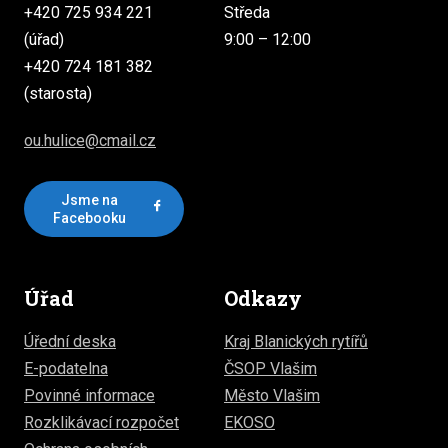
+420 725 934 221
Středa
(úřad)
9:00 – 12:00
+420 724 181 382
(starosta)
ou.hulice@cmail.cz
Jsme na
Facebooku
Úřad
Odkazy
Úřední deska
Kraj Blanických rytířů
E-podatelna
ČSOP Vlašim
Povinné informace
Město Vlašim
Rozklikávací rozpočet
EKOSO