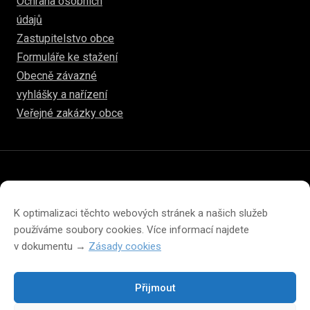
Ochrana osobních
údajů
Zastupitelstvo obce
Formuláře ke stažení
Obecně závazné
vyhlášky a nařízení
Veřejné zakázky obce
© 2026
www.hulice.cz
Prohlášení o přístupnosti
Prohlášení o ochraně soukromí
K optimalizaci těchto webových stránek a našich služeb
Zásady cookies (EU)
používáme soubory cookies. Více informací najdete
v dokumentu →
Zásady cookies
Přijmout
Změna velikosti písma na webu