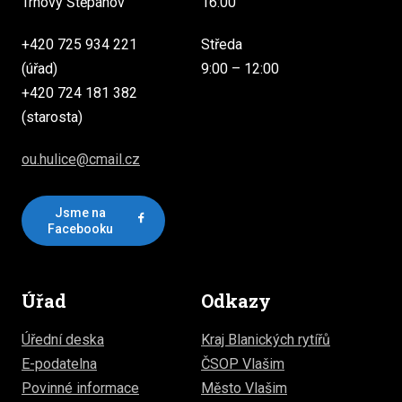
Trhový Štěpánov
16:00
+420 725 934 221
Středa
(úřad)
9:00 – 12:00
+420 724 181 382
(starosta)
ou.hulice@cmail.cz
Jsme na
Facebooku
Úřad
Odkazy
Úřední deska
Kraj Blanických rytířů
E-podatelna
ČSOP Vlašim
Povinné informace
Město Vlašim