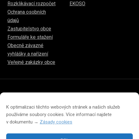
Rozklikávací rozpočet
EKOSO
Ochrana osobních
údajů
Zastupitelstvo obce
Formuláře ke stažení
Obecně závazné
vyhlášky a nařízení
Veřejné zakázky obce
© 2026
www.hulice.cz
Prohlášení o přístupnosti
Prohlášení o ochraně soukromí
K optimalizaci těchto webových stránek a našich služeb
Zásady cookies (EU)
používáme soubory cookies. Více informací najdete
v dokumentu →
Zásady cookies