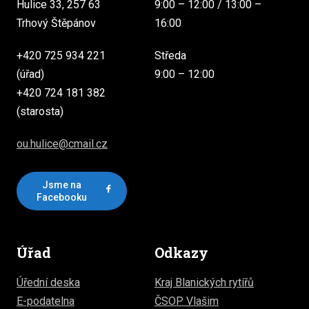
Hulice 33, 257 63
9:00 – 12:00 / 13:00 –
Trhový Štěpánov
16:00
+420 725 934 221
Středa
(úřad)
9:00 – 12:00
+420 724 181 382
(starosta)
ou.hulice@cmail.cz
Jsme na
Facebooku
Úřad
Odkazy
Úřední deska
Kraj Blanických rytířů
E-podatelna
ČSOP Vlašim