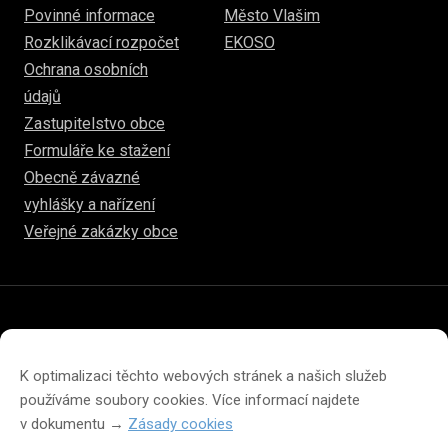
Povinné informace
Město Vlašim
Rozklikávací rozpočet
EKOSO
Ochrana osobních
údajů
Zastupitelstvo obce
Formuláře ke stažení
Obecně závazné
vyhlášky a nařízení
Veřejné zakázky obce
© 2026
www.hulice.cz
Prohlášení o přístupnosti
Prohlášení o ochraně soukromí
K optimalizaci těchto webových stránek a našich služeb
Zásady cookies (EU)
používáme soubory cookies. Více informací najdete
v dokumentu →
Zásady cookies