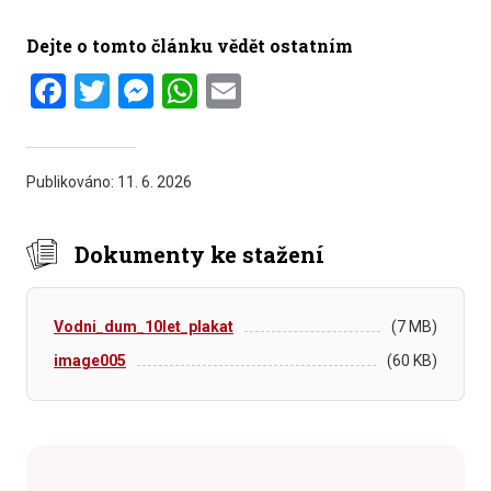
Dejte o tomto článku vědět ostatním
Facebook
Twitter
Messenger
WhatsApp
Email
Publikováno:
11. 6. 2026
Dokumenty ke stažení
Vodni_dum_10let_plakat
(7 MB)
image005
(60 KB)