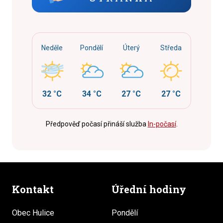
Neděle
Pondělí
Úterý
Středa
32 °C
34 °C
27 °C
27 °C
Předpověď počasí přináší služba
In-počasí
.
Kontakt
Úřední hodiny
Obec Hulice
Pondělí