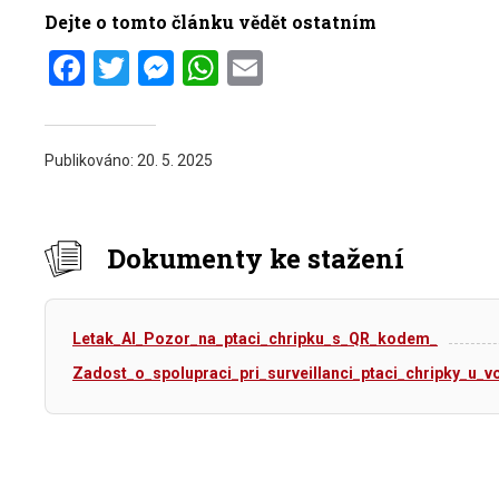
Dejte o tomto článku vědět ostatním
Facebook
Twitter
Messenger
WhatsApp
Email
Publikováno:
20. 5. 2025
Dokumenty ke stažení
Letak_AI_Pozor_na_ptaci_chripku_s_QR_kodem_
Zadost_o_spolupraci_pri_surveillanci_ptaci_chripky_u_vo