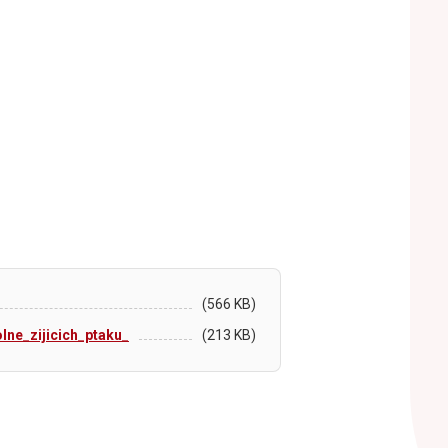
(566 KB)
lne_zijicich_ptaku_
(213 KB)