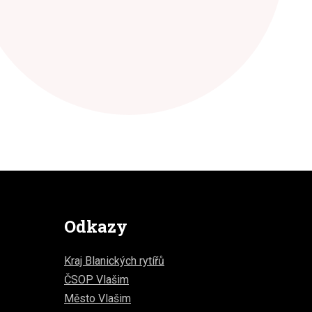
Odkazy
Kraj Blanických rytířů
ČSOP Vlašim
Město Vlašim