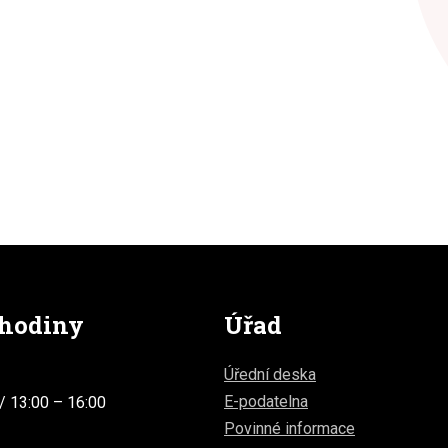
 hodiny
Úřad
Úřední deska
E-podatelna
/ 13:00 – 16:00
Povinné informace