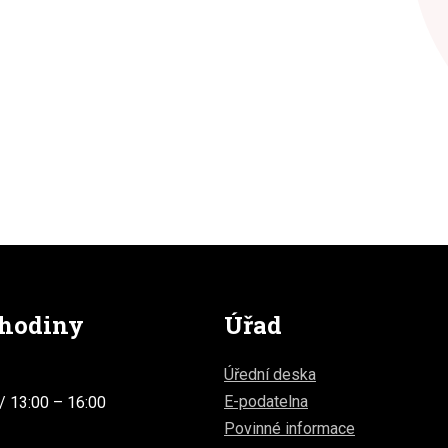
 hodiny
Úřad
Úřední deska
E-podatelna
/ 13:00 – 16:00
Povinné informace