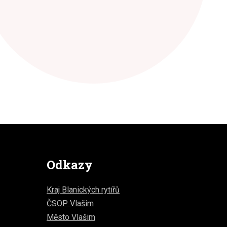
Odkazy
Kraj Blanických rytířů
ČSOP Vlašim
Město Vlašim