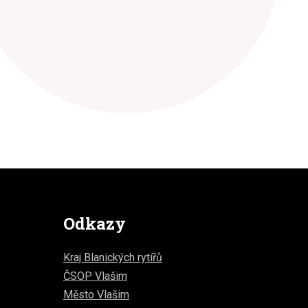
Odkazy
Kraj Blanických rytířů
ČSOP Vlašim
Město Vlašim