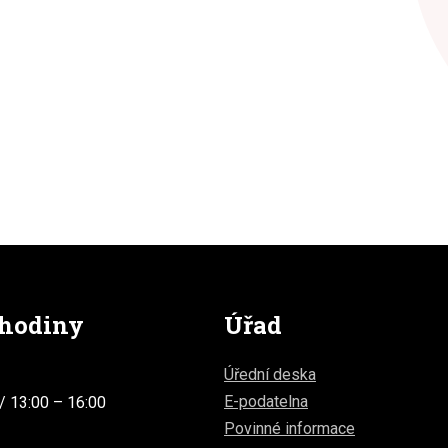
 hodiny
Úřad
Úřední deska
E-podatelna
/ 13:00 – 16:00
Povinné informace