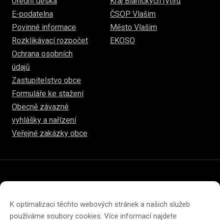
Úřední deska
Kraj Blanických rytířů
E-podatelna
ČSOP Vlašim
Povinné informace
Město Vlašim
Rozklikávací rozpočet
EKOSO
Ochrana osobních
údajů
Zastupitelstvo obce
Formuláře ke stažení
Obecně závazné
vyhlášky a nařízení
Veřejné zakázky obce
© 2026
www.hulice.cz
Prohlášení o přístupnosti
Prohlášení o ochraně soukromí
K optimalizaci těchto webových stránek a našich služeb
Zásady cookies (EU)
používáme soubory cookies. Více informací najdete