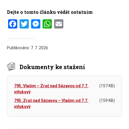
Dejte o tomto článku vědět ostatním
Facebook
Twitter
Messenger
WhatsApp
Email
Publikováno:
7. 7. 2026
Dokumenty ke stažení
795_Vlašim – Zruč nad Sázavou od 7.7.
(157 KB)
výlukový
795_Zruč nad Sázavou – Vlašim od 7.7.
(159 KB)
výlukový