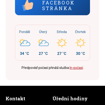
FACEBOOK
STRÁNKA
Pondělí
Úterý
Středa
Čtvrtek
34 °C
27 °C
27 °C
30 °C
Předpověď počasí přináší služba
In-počasí
.
Kontakt
Úřední hodiny