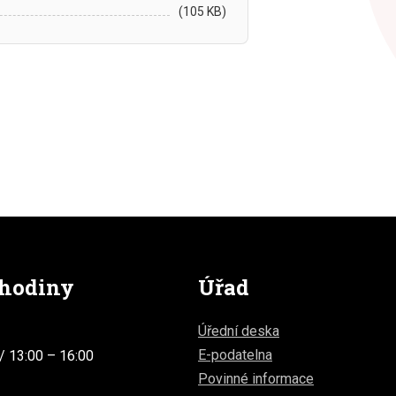
(105 KB)
 hodiny
Úřad
Úřední deska
E-podatelna
/ 13:00 – 16:00
Povinné informace