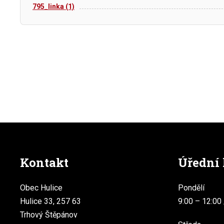
795_linka (1)
Kontakt
Úřední
Obec Hulice
Pondělí
Hulice 33, 257 63
9:00 – 12:00 
Trhový Štěpánov