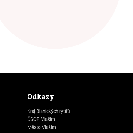
Odkazy
Kraj Blanických rytířů
ČSOP Vlašim
Město Vlašim