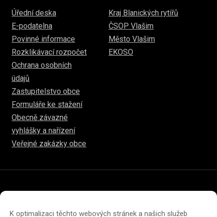
Úřední deska
Kraj Blanických rytířů
E-podatelna
ČSOP Vlašim
Povinné informace
Město Vlašim
Rozklikávací rozpočet
EKOSO
Ochrana osobních
údajů
Zastupitelstvo obce
Formuláře ke stažení
Obecně závazné
vyhlášky a nařízení
Veřejné zakázky obce
© 2026
www.hulice.cz
Prohlášení o přístupnosti
Prohlášení o ochraně soukromí
K optimalizaci těchto webových stránek a našich služeb