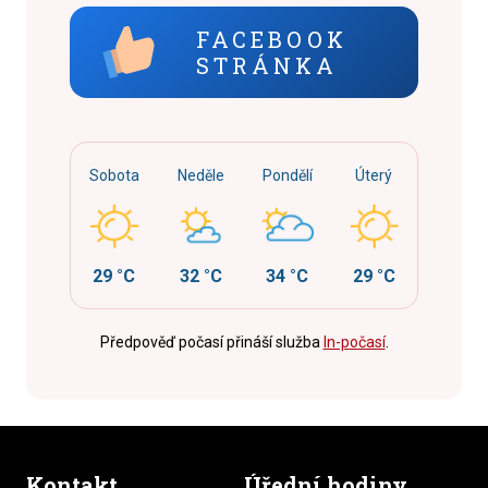
FACEBOOK
STRÁNKA
Sobota
Neděle
Pondělí
Úterý
29 °C
32 °C
34 °C
29 °C
Předpověď počasí přináší služba
In-počasí
.
Kontakt
Úřední hodiny