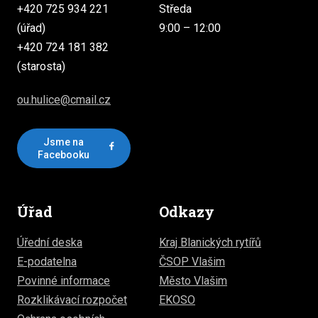
+420 725 934 221
Středa
(úřad)
9:00 – 12:00
+420 724 181 382
(starosta)
ou.hulice@cmail.cz
Jsme na
Facebooku
Úřad
Odkazy
Úřední deska
Kraj Blanických rytířů
E-podatelna
ČSOP Vlašim
Povinné informace
Město Vlašim
Rozklikávací rozpočet
EKOSO