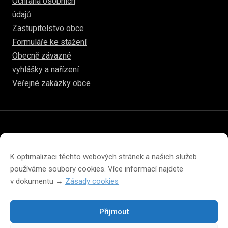
Ochrana osobních
údajů
Zastupitelstvo obce
Formuláře ke stažení
Obecně závazné
vyhlášky a nařízení
Veřejné zakázky obce
© 2026
www.hulice.cz
Prohlášení o přístupnosti
Prohlášení o ochraně soukromí
K optimalizaci těchto webových stránek a našich služeb
Zásady cookies (EU)
používáme soubory cookies. Více informací najdete
v dokumentu →
Zásady cookies
Přijmout
Změna velikosti písma na webu