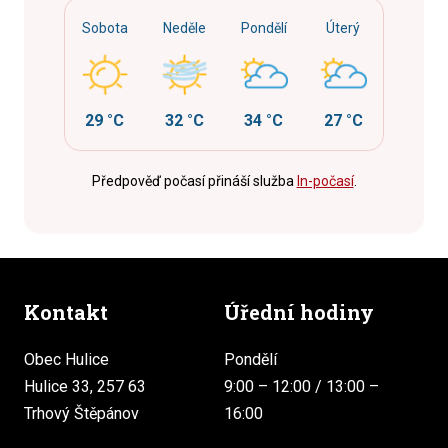
Sobota
Neděle
Pondělí
Úterý
29 °C
32 °C
34 °C
27 °C
Předpověď počasí přináší služba
In-počasí
.
Kontakt
Úřední hodiny
Obec Hulice
Pondělí
Hulice 33, 257 63
9:00 – 12:00 / 13:00 –
Trhový Štěpánov
16:00