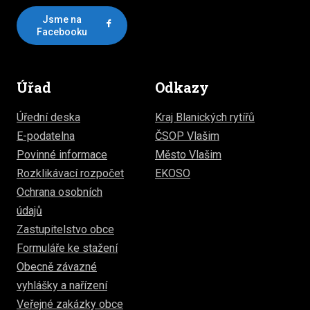
Jsme na
Facebooku
Úřad
Odkazy
Úřední deska
Kraj Blanických rytířů
E-podatelna
ČSOP Vlašim
Povinné informace
Město Vlašim
Rozklikávací rozpočet
EKOSO
Ochrana osobních
údajů
Zastupitelstvo obce
Formuláře ke stažení
Obecně závazné
vyhlášky a nařízení
Veřejné zakázky obce