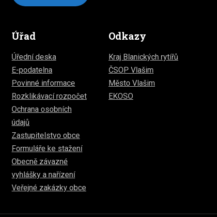
Úřad
Odkazy
Úřední deska
Kraj Blanických rytířů
E-podatelna
ČSOP Vlašim
Povinné informace
Město Vlašim
Rozklikávací rozpočet
EKOSO
Ochrana osobních
údajů
Zastupitelstvo obce
Formuláře ke stažení
Obecně závazné
vyhlášky a nařízení
Veřejné zakázky obce