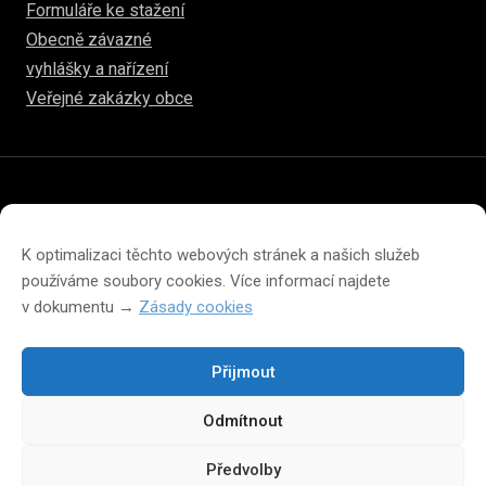
Formuláře ke stažení
Obecně závazné
vyhlášky a nařízení
Veřejné zakázky obce
© 2026
www.hulice.cz
Prohlášení o přístupnosti
Prohlášení o ochraně soukromí
K optimalizaci těchto webových stránek a našich služeb
Zásady cookies (EU)
používáme soubory cookies. Více informací najdete
v dokumentu →
Zásady cookies
Přijmout
Změna velikosti písma na webu
Odmítnout
A
A
A
Předvolby