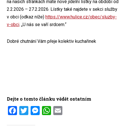
na našich stránkách máte nové jídelní lístky na období od
2.2.2026 – 27.2.2026. Lístky také najdete v sekci služby
v obci (odkaz níže)
https://www.hulice.cz/obec/sluzby-
v-obci
. „U nás se vaří srdcem.“
Dobré chutnání Vám přeje kolektiv kuchařinek
Dejte o tomto článku vědět ostatním
Facebook
Twitter
Messenger
WhatsApp
Email