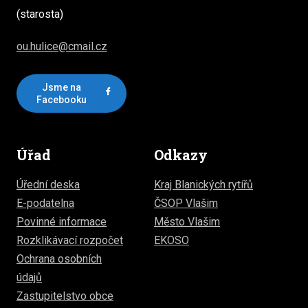
(starosta)
ou.hulice@cmail.cz
Jsme na
Facebooku
Úřad
Odkazy
Úřední deska
Kraj Blanických rytířů
E-podatelna
ČSOP Vlašim
Povinné informace
Město Vlašim
Rozklikávací rozpočet
EKOSO
Ochrana osobních
údajů
Zastupitelstvo obce