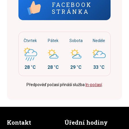
FACEBOOK
STRÁNKA
Čtvrtek
Pátek
Sobota
Neděle
28 °C
28 °C
29 °C
33 °C
Předpověď počasí přináší služba
In-počasí
.
Kontakt
Úřední hodiny