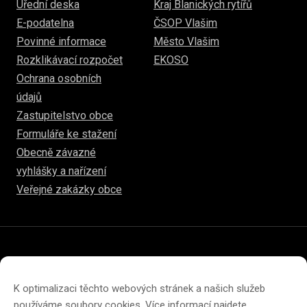
Úřední deska
Kraj Blanických rytířů
E-podatelna
ČSOP Vlašim
Povinné informace
Město Vlašim
Rozklikávací rozpočet
EKOSO
Ochrana osobních
údajů
Zastupitelstvo obce
Formuláře ke stažení
Obecně závazné
vyhlášky a nařízení
Veřejné zakázky obce
© 2026
www.hulice.cz
Prohlášení o přístupnosti
Prohlášení o ochraně soukromí
K optimalizaci těchto webových stránek a našich služeb
Zásady cookies (EU)
používáme soubory cookies. Více informací najdete