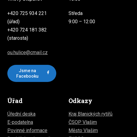
+420 725 934 221
Středa
(úřad)
9:00 – 12:00
+420 724 181 382
(starosta)
ou.hulice@cmail.cz
Jsme na
Facebooku
Úřad
Odkazy
Úřední deska
Kraj Blanických rytířů
E-podatelna
ČSOP Vlašim
Povinné informace
Město Vlašim