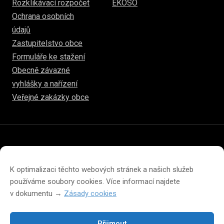
Rozklikávací rozpočet
EKOSO
Ochrana osobních
údajů
Zastupitelstvo obce
Formuláře ke stažení
Obecně závazné
vyhlášky a nařízení
Veřejné zakázky obce
© 2026
www.hulice.cz
Prohlášení o přístupnosti
Prohlášení o ochraně soukromí
K optimalizaci těchto webových stránek a našich služeb
Zásady cookies (EU)
používáme soubory cookies. Více informací najdete
v dokumentu →
Zásady cookies
Přijmout