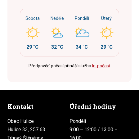
Sobota
Neděle
Pondělí
Úterý
29 °C
32 °C
34 °C
29 °C
Předpověď počasí přináší služba
In-počasí
.
Kontakt
Úřední hodiny
Obec Hulice
Pondělí
Hulice 33, 257 63
9:00 – 12:00 / 13:00 –
Trhový Štěpánov
16:00