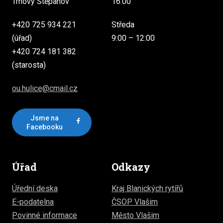
Trhový Štěpánov
16:00
+420 725 934 221
Středa
(úřad)
9:00 – 12:00
+420 724 181 382
(starosta)
ou.hulice@cmail.cz
Jsme na
Facebooku
Úřad
Odkazy
Úřední deska
Kraj Blanických rytířů
E-podatelna
ČSOP Vlašim
Povinné informace
Město Vlašim