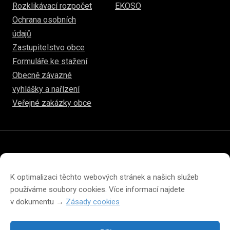
Rozklikávací rozpočet
EKOSO
Ochrana osobních
údajů
Zastupitelstvo obce
Formuláře ke stažení
Obecně závazné
vyhlášky a nařízení
Veřejné zakázky obce
© 2026
www.hulice.cz
Prohlášení o přístupnosti
Prohlášení o ochraně soukromí
K optimalizaci těchto webových stránek a našich služeb
Zásady cookies (EU)
používáme soubory cookies. Více informací najdete
v dokumentu →
Zásady cookies