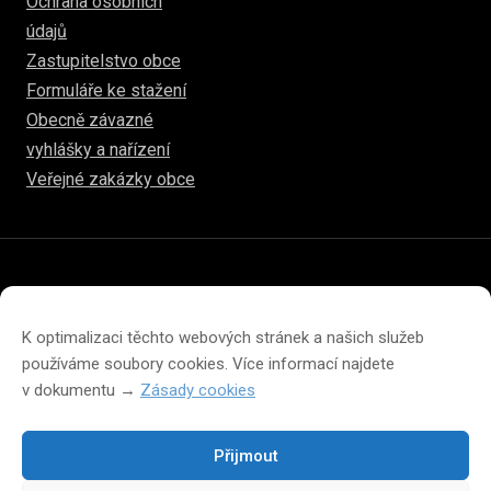
Ochrana osobních
údajů
Zastupitelstvo obce
Formuláře ke stažení
Obecně závazné
vyhlášky a nařízení
Veřejné zakázky obce
© 2026
www.hulice.cz
Prohlášení o přístupnosti
Prohlášení o ochraně soukromí
K optimalizaci těchto webových stránek a našich služeb
Zásady cookies (EU)
používáme soubory cookies. Více informací najdete
v dokumentu →
Zásady cookies
Přijmout
Změna velikosti písma na webu