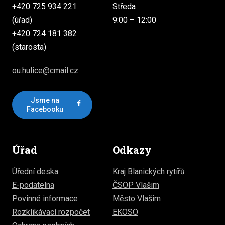
+420 725 934 221
Středa
(úřad)
9:00 – 12:00
+420 724 181 382
(starosta)
ou.hulice@cmail.cz
Jsme na
Facebooku
Úřad
Odkazy
Úřední deska
Kraj Blanických rytířů
E-podatelna
ČSOP Vlašim
Povinné informace
Město Vlašim
Rozklikávací rozpočet
EKOSO