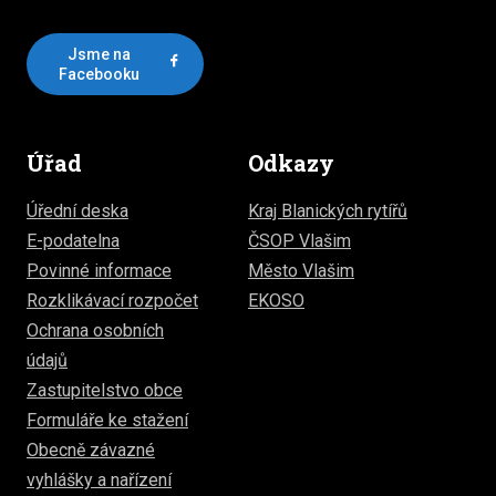
Jsme na
Facebooku
Úřad
Odkazy
Úřední deska
Kraj Blanických rytířů
E-podatelna
ČSOP Vlašim
Povinné informace
Město Vlašim
Rozklikávací rozpočet
EKOSO
Ochrana osobních
údajů
Zastupitelstvo obce
Formuláře ke stažení
Obecně závazné
vyhlášky a nařízení