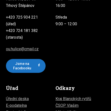
Trhový Štěpánov
16:00
+420 725 934 221
Středa
(úřad)
9:00 – 12:00
+420 724 181 382
(starosta)
ou.hulice@cmail.cz
Jsme na
Facebooku
Úřad
Odkazy
Úřední deska
Kraj Blanických rytířů
E-podatelna
ČSOP Vlašim