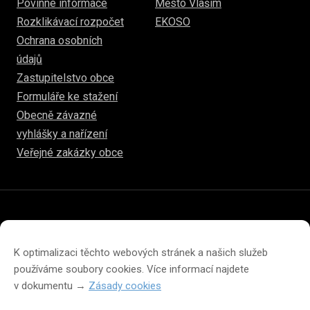
Povinné informace
Město Vlašim
Rozklikávací rozpočet
EKOSO
Ochrana osobních
údajů
Zastupitelstvo obce
Formuláře ke stažení
Obecně závazné
vyhlášky a nařízení
Veřejné zakázky obce
© 2026
www.hulice.cz
Prohlášení o přístupnosti
Prohlášení o ochraně soukromí
K optimalizaci těchto webových stránek a našich služeb
Zásady cookies (EU)
používáme soubory cookies. Více informací najdete
v dokumentu →
Zásady cookies