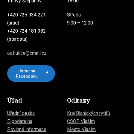
Trhový Štěpánov
16:00
+420 725 934 221
Středa
(úřad)
9:00 – 12:00
+420 724 181 382
(starosta)
ou.hulice@cmail.cz
Jsme na
Facebooku
Úřad
Odkazy
Úřední deska
Kraj Blanických rytířů
E-podatelna
ČSOP Vlašim
Povinné informace
Město Vlašim