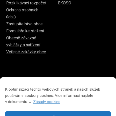
Rozklikávací rozpočet
EKOSO
Ochrana osobních
údajů
Zastupitelstvo obce
Formuláře ke stažení
Obecně závazné
vyhlášky a nařízení
Veřejné zakázky obce
© 2026
www.hulice.cz
Prohlášení o přístupnosti
Prohlášení o ochraně soukromí
K optimalizaci těchto webových stránek a našich služeb
Zásady cookies (EU)
používáme soubory cookies. Více informací najdete
v dokumentu →
Zásady cookies