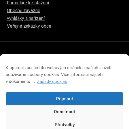
Formuláře ke stažení
Obecně závazné
vyhlášky a nařízení
Veřejné zakázky obce
© 2026
www.hulice.cz
Prohlášení o přístupnosti
Prohlášení o ochraně soukromí
K optimalizaci těchto webových stránek a našich služeb
Zásady cookies (EU)
používáme soubory cookies. Více informací najdete
v dokumentu →
Zásady cookies
Přijmout
Změna velikosti písma na webu
Odmítnout
A
A
A
Předvolby