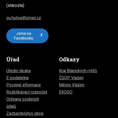
(starosta)
ou.hulice@cmail.cz
Jsme na
Facebooku
Úřad
Odkazy
Úřední deska
Kraj Blanických rytířů
E-podatelna
ČSOP Vlašim
Povinné informace
Město Vlašim
Rozklikávací rozpočet
EKOSO
Ochrana osobních
údajů
Zastupitelstvo obce