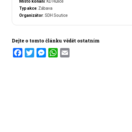
Místo konání
: KD Hulice
Typ akce
: Zábava
Organizátor
: SDH Soutice
Dejte o tomto článku vědět ostatním
Facebook
Twitter
Messenger
WhatsApp
Email