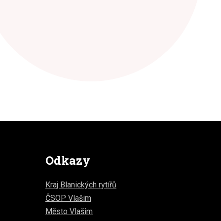
Odkazy
Kraj Blanických rytířů
ČSOP Vlašim
Město Vlašim