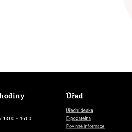
 hodiny
Úřad
Úřední deska
E-podatelna
/ 13:00 – 16:00
Povinné informace