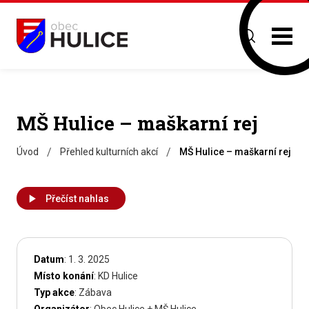
MŠ Hulice – maškarní rej
/
/
Úvod
Přehled kulturních akcí
MŠ Hulice – maškarní rej
Přečíst nahlas
Datum
: 1. 3. 2025
Místo konání
: KD Hulice
Typ akce
: Zábava