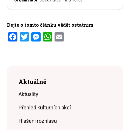
Organizátor
: Obec Hulice + MŠ Hulice
Dejte o tomto článku vědět ostatním
Facebook
Twitter
Messenger
WhatsApp
Email
Aktuálně
Aktuality
Přehled kulturních akcí
Hlášení rozhlasu