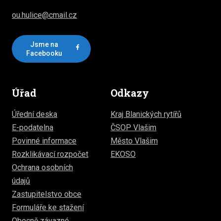
ou.hulice@cmail.cz
Jsme na
Facebooku
Úřad
Odkazy
Úřední deska
Kraj Blanických rytířů
E-podatelna
ČSOP Vlašim
Povinné informace
Město Vlašim
Rozklikávací rozpočet
EKOSO
Ochrana osobních
údajů
Zastupitelstvo obce
Formuláře ke stažení
Obecně závazné